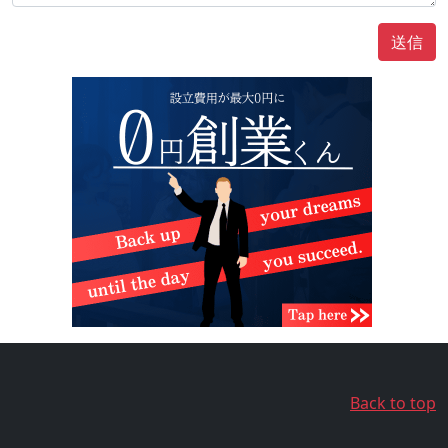
送信
Back to top