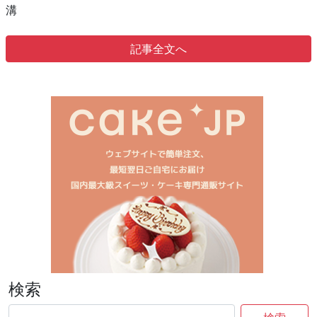
溝
記事全文へ
検索