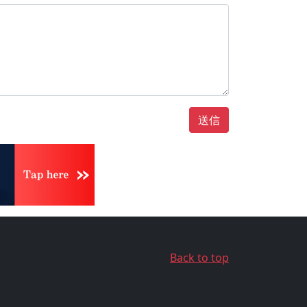
送信
Back to top