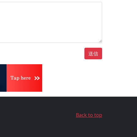
送信
Back to top