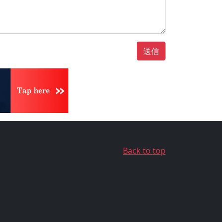
送信
Back to top