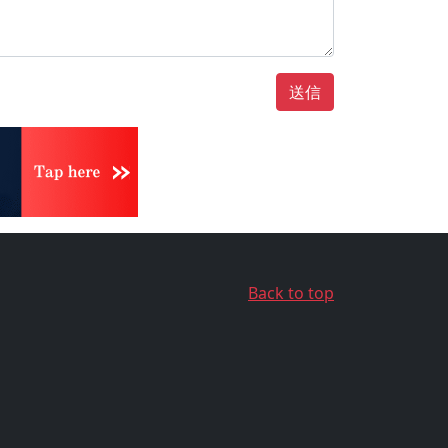
送信
Back to top