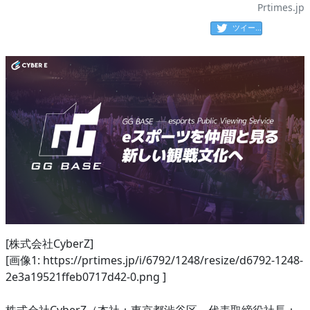
Prtimes.jp
ツイート
[株式会社CyberZ]
[画像1: https://prtimes.jp/i/6792/1248/resize/d6792-1248-
2e3a19521ffeb0717d42-0.png ]