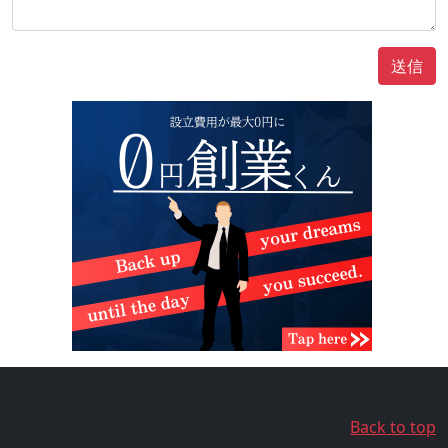
送信
Back to top