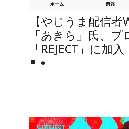
ホーム
情報
【やじうま配信者W
「あきら」氏、プ
「REJECT」に加入