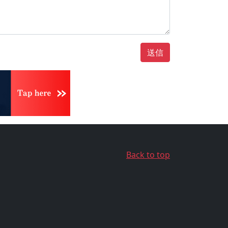
送信
Back to top