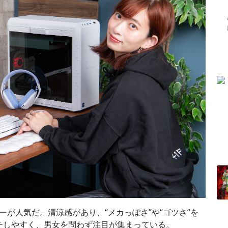
ーが人気だ。清涼感があり、“メカっぽさ”や“ゴツさ”を
チしやすく、男女を問わず注目が集まっている。