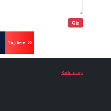
送信
Back to top