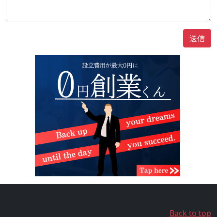
送信
Back to top