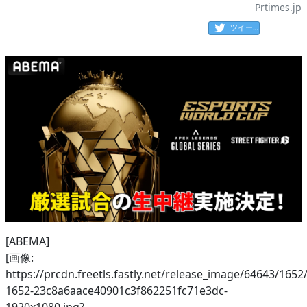
Prtimes.jp
ツイート
[ABEMA]
[画像:
https://prcdn.freetls.fastly.net/release_image/64643/1652
1652-23c8a6aace40901c3f862251fc71e3dc-