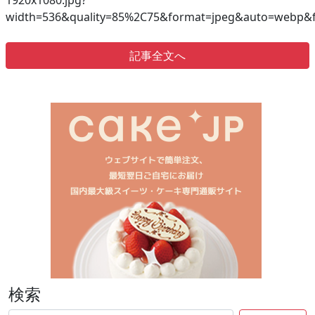
1920x1080.jpg?
width=536&quality=85%2C75&format=jpeg&auto=webp&fi
記事全文へ
検索