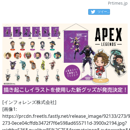
Prtimes.jp
ツイート
[インフォレンズ株式会社]
[画像1:
https://prcdn.freetls.fastly.net/release_image/92133/273/
273-0ece04cffdb3472f7f6e598ad655711d-3900x2194.jpg?