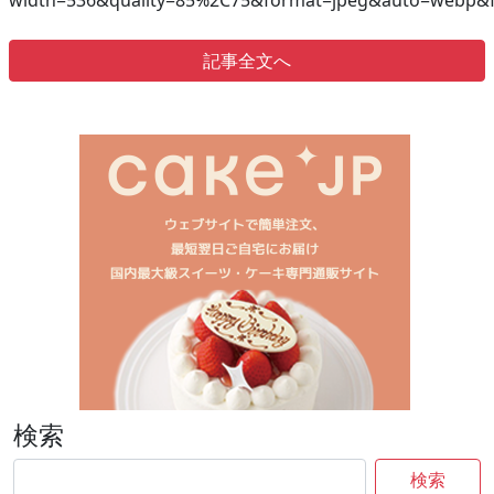
width=536&quality=85%2C75&format=jpeg&auto=webp&fi
記事全文へ
検索
検索