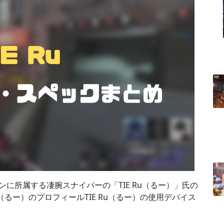
ンに所属する凄腕スナイパーの「TIE Ru（るー）」氏の
u（るー）のプロフィールTIE Ru（るー）の使用デバイス