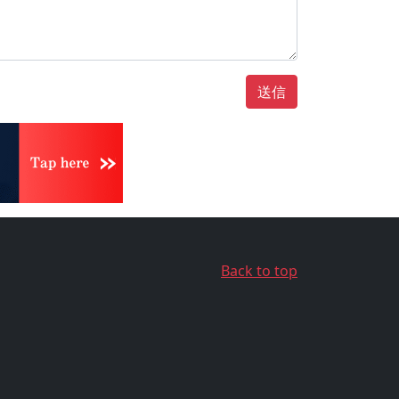
送信
Back to top