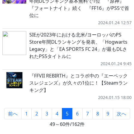
年間DLランキング基本無料で1位 『原神』
『フォートナイト』続く 『FF16』がPS5で首
位に
2024.01.24 12:57
SIEが2023年における北米/ヨーロッパのPS
Store年間DLランキングを発表、「Hogwarts
Legacy」と「EA SPORTS FC 24」が最もDLさ
れたPS5タイトルに
2024.01.24 9:45
『FFVII REBIRTH』とコラボ中の『エーペック
スレジェンズ』が久々の1位に！【Steamラン
キング】
2024.01.15 18:00
前へ
1
2
3
4
5
6
7
8
9
次へ
49～60件/162件